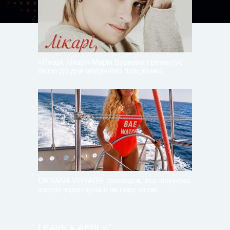
«Лікарі, лікарі» Марія Бурмака презентує
пісню до дня медичного працівника
OKSANA VOYAGE зізналася, яка шокуюча
історія надихнула її на нову пісню
LEAVE A REPLY