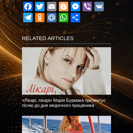
Facebook
Twitter
Email
Blogger
Messenger
Viber
VK
Telegram
Odnoklassniki
Mail.Ru
WhatsApp
Поділитися
RELATED ARTICLES
«Лікарі, лікарі» Марія Бурмака презентує
пісню до дня медичного працівника