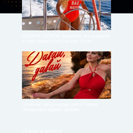
OKSANA VOYAGE зізналася, яка шокуюча
історія надихнула її на нову пісню
Літній настрій у новому синглі Тетяни
Піскарьової «Давай, давай».
LEAVE A REPLY