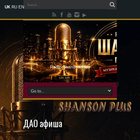
UK
RU
EN
Radio Shanson Plus
ДАО афиша