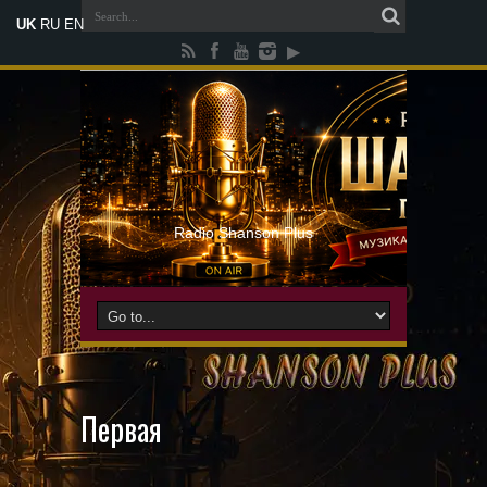
UK
RU
EN
Radio Shanson Plus
Первая