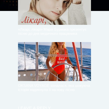
«Лікарі, лікарі» Марія Бурмака презентує
пісню до дня медичного працівника
OKSANA VOYAGE зізналася, яка шокуюча
історія надихнула її на нову пісню
LEAVE A REPLY