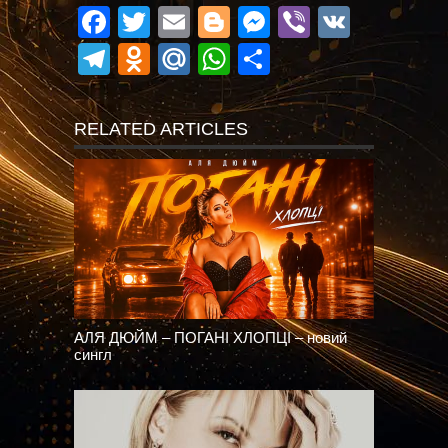
Facebook
Twitter
Email
Blogger
Messenger
Viber
VK
Telegram
Odnoklassniki
Mail.Ru
WhatsApp
Поділитися
RELATED ARTICLES
АЛЯ ДЮЙМ – ПОГАНІ ХЛОПЦІ – новий
сингл