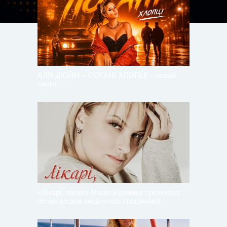
АЛЯ ДЮЙМ – ПОГАНІ ХЛОПЦІ – новий
сингл
«Лікарі, лікарі» Марія Бурмака презентує
пісню до дня медичного працівника