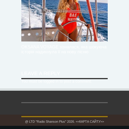
OKSANA VOYAGE зізналася, яка шокуюча
історія надихнула її на нову пісню
LEAVE A REPLY
You must be
logged in
to post a comment.
@ LTD "Radio Shanson Plus" 2026.
<<КАРТА САЙТУ>>