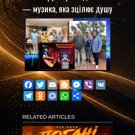
— музика, яка зцілює душу
Facebook
Twitter
Email
Blogger
Messenger
Viber
VK
Telegram
Odnoklassniki
Mail.Ru
WhatsApp
Поділитися
RELATED ARTICLES