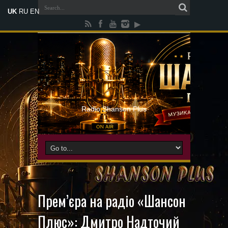
UK
RU
EN
Radio Shanson Plus
Прем’єра на радіо «Шансон
Плюс»: Дмитро Надточий