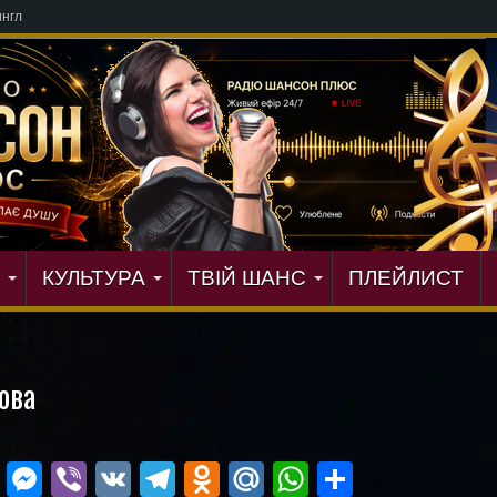
КУЛЬТУРА
ТВІЙ ШАНС
ПЛЕЙЛИСТ
ова
ok
r
ail
Blogger
Messenger
Viber
VK
Telegram
Odnoklassniki
Mail.Ru
WhatsApp
Поділит