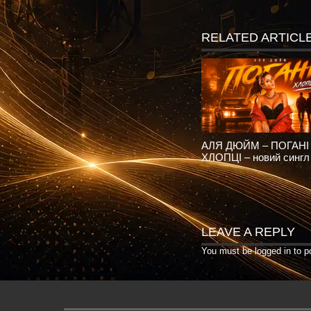
RELATED ARTICL
АЛЯ ДЮЙМ – ПОГАНІ
ХЛОПЦІ – новий сингл
LEAVE A REPLY
You must be
logged in
to p