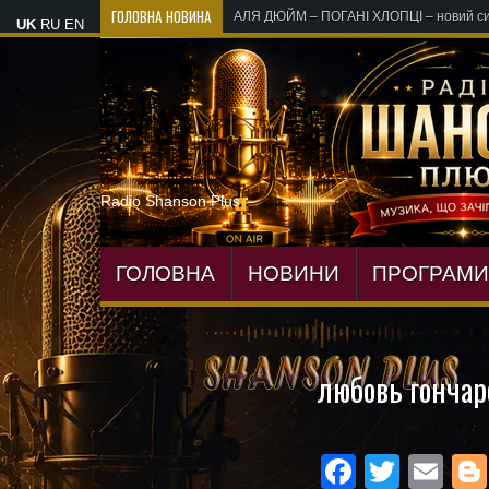
ГОЛОВНА НОВИНА
«Лікарі, лі
UK
RU
EN
Radio Shanson Plus
ГОЛОВНА
НОВИНИ
ПРОГРАМИ
любовь гончар
Facebo
Twitte
Em