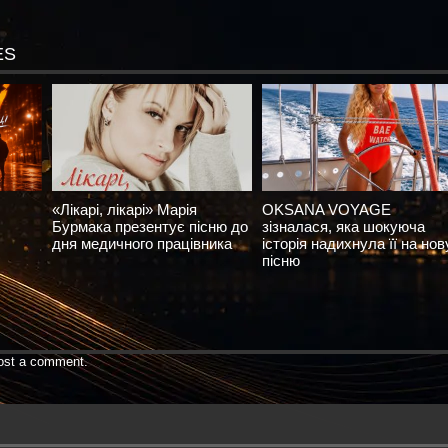
ES
«Лікарі, лікарі» Марія
OKSANA VOYAGE
Бурмака презентує пісню до
зізналася, яка шокуюча
дня медичного працівника
історія надихнула її на нов
пісню
ost a comment.