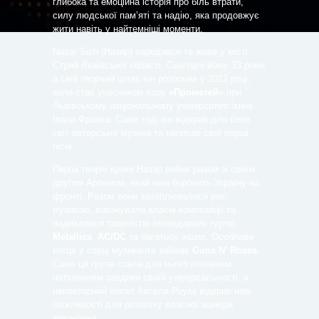
глибока та емоційна історія про біль втрати,
силу людської пам’яті та надію, яка продовжує
жити навіть у найтемніші моменти.
Nazar Sich (Назар) народився та живе у місті
Стрий Львівської області. Сьогодні йому 33 роки,
а свій творчий шлях він розпочав у 2012 році,
коли став учасником хору
«Прометей»
при
Львівському національному університеті імені
Івана Франка. Саме тоді він відкрив для себе
світ авторської музики та написав свої перші
пісні.
Перші творчі кроки Назар робив разом зі своїм
другом Артемом, який нині боронить Україну на
фронті. Разом вони захоплювалися рок-
музикою, виконували власні композиції та
надихалися творчістю легендарних гуртів
Metallica
,
AC/DC
та багатьох інших. Особливе
місце у серці музиканта займає
Guns N’ Roses
.
Саме ця група стала для нього головним
натхненням завдяки своїй універсальності, а
неповторний вокал Акселя Роуза відкрив нові
можливості для розвитку власної манери
виконання.