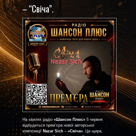
– “Свіча”.
На хвилях радіо
«Шансон Плюс»
5 червня
відбудеться прем’єра нової авторської
композиції
Nazar Sich
–
«Свіча»
. Це щира,