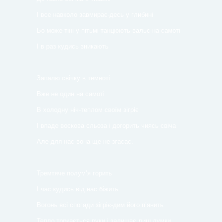
І все навколо завмирає-десь у глибині
Бо може тіні у пітьмі танцюють вальс на самоті
І в раз кудись зникають
Запалю свічку в темноті
Вже не один на самоті
В холодну ніч-теплом своїм зігріє
І впаде воскова сльоза і догорить чиясь свіча
Але для нас вона ще не згасає.
Тремтяче полум’я горить
І час кудись від нас біжить
Вогонь всі спогади зігріє-дим його п’янить
Тепло торкається руки і залишає лиш думки