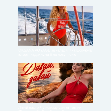
OKSANA VOYAGE зізналася, яка шокуюча
історія надихнула її на нову пісню
Літній настрій у новому синглі Тетяни