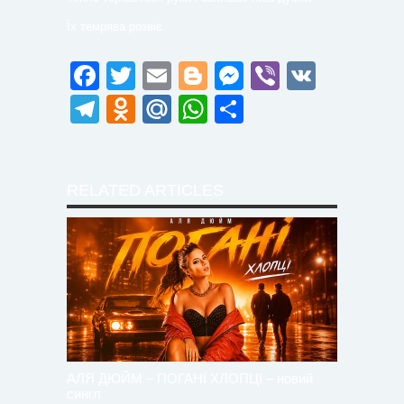
Їх темрява розвіє.
Facebook
Twitter
Email
Blogger
Messenger
Viber
VK
Telegram
Odnoklassniki
Mail.Ru
WhatsApp
Поділитися
RELATED ARTICLES
АЛЯ ДЮЙМ – ПОГАНІ ХЛОПЦІ – новий
сингл