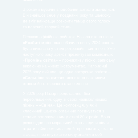
З роками музичні вподобання артиста змінилися.
Він знайшов себе у поєднанні року та шансону,
де зміг найкраще розкрити тембр свого голосу
та власний творчий стиль.
Першою офіційною роботою Назара стала пісня
«Розбиті мрії»
, яка побачила світ у 2024 році та
була виконана у стилі ретровейв і синті-поп. Уже
наступного року артист презентував композицію
«Промінь світла»
– проникливу пісню, записану
виключно на живих інструментах. Наприкінці
2025 року вийшла ще одна авторська робота –
«Сильніше за життя»
, яка стала важливим
етапом його творчого становлення.
У 2026 році Назар представляє, без
перебільшення, одну зі своїх найважливіших
пісень –
«Свіча»
. Це композиція, у якій
класичний шансон органічно поєднується з
теплим рок-звучанням у стилі 80-х років. Вона
розповідає про моральний стан людини після
втрати найдорожчих людей, про пам’ять, яка не
згасає, і про внутрішню силу знайти в собі