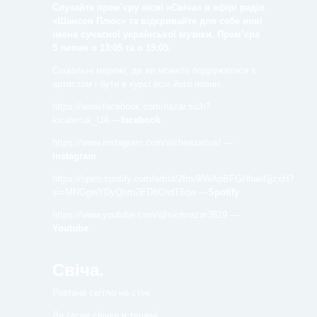
Слухайте прем’єру пісні «Свіча» в ефірі радіо
«Шансон Плюс» та відкривайте для себе нові
імена сучасної української музики. Прем’єра
5 липня о 13:05 та о 19:05.
Соціальні мережі, де ви можете подружитися з
артистом і бути в курсі всіх його новин:
https://www.facebook.com/nazar.sich?
locale=uk_UA
—
facebook
https://www.instagram.com/sichnazarius/
—
instagram
https://open.spotify.com/artist/2fns9fWApBFGHhae6jjzxH?
si=MNGgwYDyQnm2ED6ChdT6qw
—
Spotify
https://www.youtube.com/@sichnazar3829
—
Youtube
Свіча.
Розтане світло на стіні
Де гасне свічка в тишині