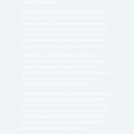
мужність жити далі.
Для автора ця історія є особистою. Він добре
знає, що означає пережити втрату близьких,
адже сьогодні з рідних поруч залишився лише
батько. Саме тому кожне слово у пісні звучить
щиро, без прикрас і фальші. «Свіча» стала
відображенням його душі, його переживань і
того, що він прагне донести до своїх слухачів.
Попереду на шанувальників чекають нові
композиції. За словами Назара, з часом у його
творчості неодмінно з’являться й світлі,
життєрадісні пісні. Але саме зараз він відчуває
потребу говорити з людьми мовою щирих
емоцій, підтримки та співпереживання.
Радіо
«Шансон Плюс»
щиро вітає
Nazar Sich
із
прем’єрою та бажає, щоб композиція
«Свіча»
знайшла відгук у серцях тисяч слухачів. Адже
справжня музика здатна не лише звучати, а й
лікувати душу, дарувати надію та нагадувати,
що навіть після найважчих випробувань світло
людської свічі продовжує горіти.