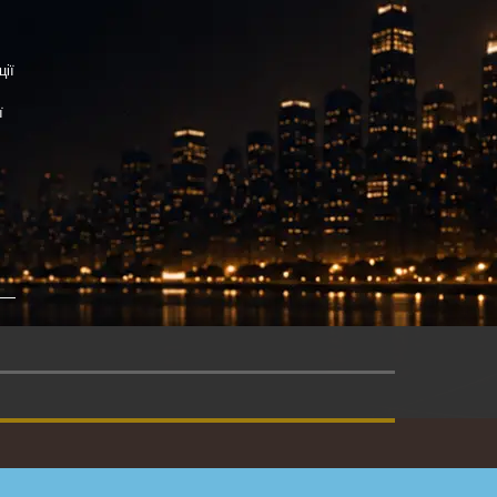
ції
ї