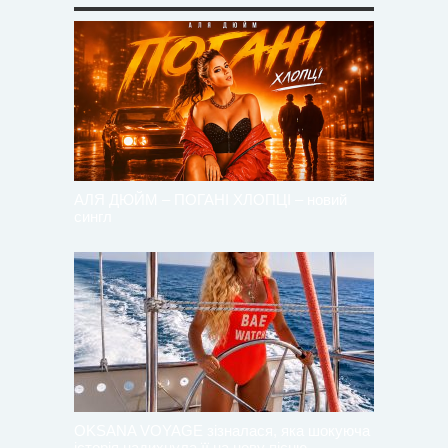
АЛЯ ДЮЙМ – ПОГАНІ ХЛОПЦІ – новий
сингл
OKSANA VOYAGE зізналася, яка шокуюча
історія надихнула її на нову пісню