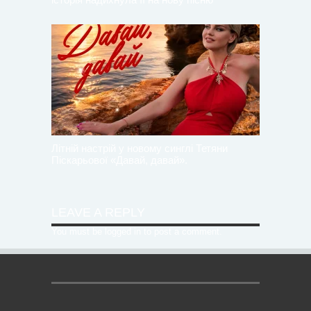
Літній настрій у новому синглі Тетяни
Піскарьової «Давай, давай».
LEAVE A REPLY
You must be
logged in
to post a comment.