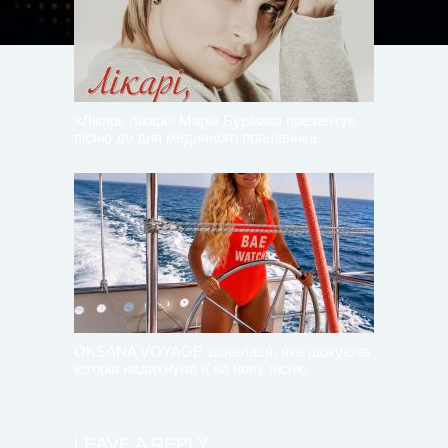
«Лікарі, лікарі» Марія Бурмака презентує
пісню до дня медичного працівника
OKSANA VOYAGE зізналася, яка шокуюча
історія надихнула її на нову пісню
LEAVE A REPLY