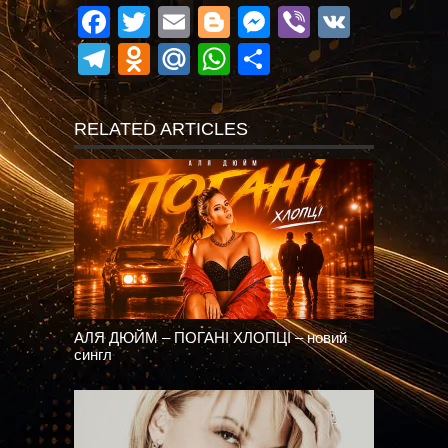
Facebook
Twitter
Email
Blogger
Messenger
Viber
VK
Telegram
Odnoklassniki
Mail.Ru
WhatsApp
Поділитися
RELATED ARTICLES
АЛЯ ДЮЙМ – ПОГАНІ ХЛОПЦІ – новий
сингл