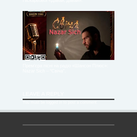
Піскарьової «Давай, давай».
Прем’єра пісні на радіо «Шансон Плюс»:
Nazar Sich – “Свіча”.
LEAVE A REPLY
You must be
logged in
to post a comment.