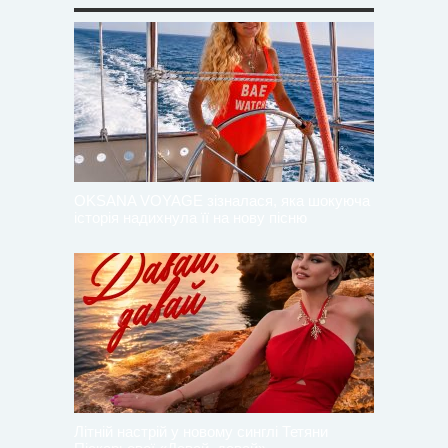
OKSANA VOYAGE зізналася, яка шокуюча
історія надихнула її на нову пісню
Літній настрій у новому синглі Тетяни