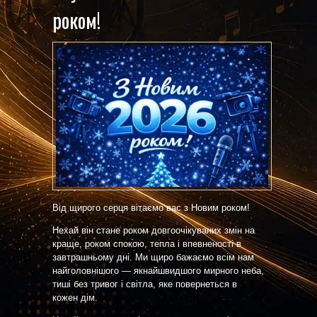
роком!
Від щирого серця вітаємо вас з Новим роком!
Нехай він стане роком довгоочікуваних змін на
краще, роком спокою, тепла і впевненості в
завтрашньому дні. Ми щиро бажаємо всім нам
найголовнішого — якнайшвидшого мирного неба,
тиші без тривог і світла, яке повернеться в
кожен дім.