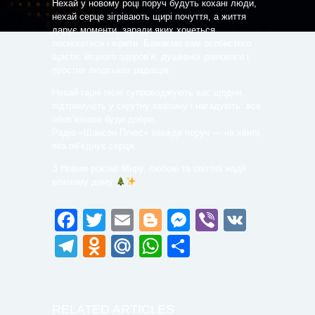
Нехай у новому році поруч будуть кохані люди,
нехай серце зігрівають щирі почуття, а життя
дарує моменти, заради яких хочеться
посміхатися і вірити. Бажаємо вам особистого
щастя, міцного здоров’я, душевної рівноваги і
простих людських радощів.
Нехай гарні пісні супроводжують вас щодня,
підтримують у скрутну хвилину і нагадують: все
обов’язково буде добре.
Радіо «Шансон Плюс» завжди поруч — на хвилі,
яка об’єднує серця.
З Новим роком! Миру, любові та світлої надії
кожному дому.
Facebook
Twitter
Email
Blogger
Messenger
Viber
VK
Telegram
Odnoklassniki
Mail.Ru
WhatsApp
Поділитися
RELATED ARTICLES