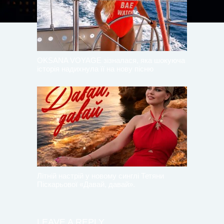
OKSANA VOYAGE зізналася, яка шокуюча
історія надихнула її на нову пісню
Літній настрій у новому синглі Тетяни
Піскарьової «Давай, давай».
LEAVE A REPLY