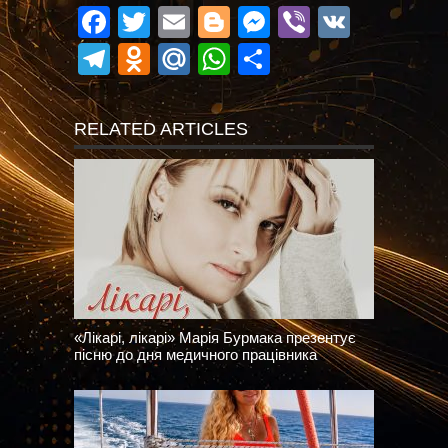
Facebook
Twitter
Email
Blogger
Messenger
Viber
VK
Telegram
Odnoklassniki
Mail.Ru
WhatsApp
Поділитися
RELATED ARTICLES
«Лікарі, лікарі» Марія Бурмака презентує
пісню до дня медичного працівника