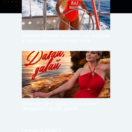
OKSANA VOYAGE зізналася, яка шокуюча
історія надихнула її на нову пісню
Літній настрій у новому синглі Тетяни
Піскарьової «Давай, давай».
LEAVE A REPLY