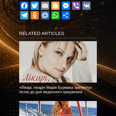
Facebook
Twitter
Email
Blogger
Messenger
Viber
VK
Telegram
Odnoklassniki
Mail.Ru
WhatsApp
Поділитися
RELATED ARTICLES
«Лікарі, лікарі» Марія Бурмака презентує
пісню до дня медичного працівника