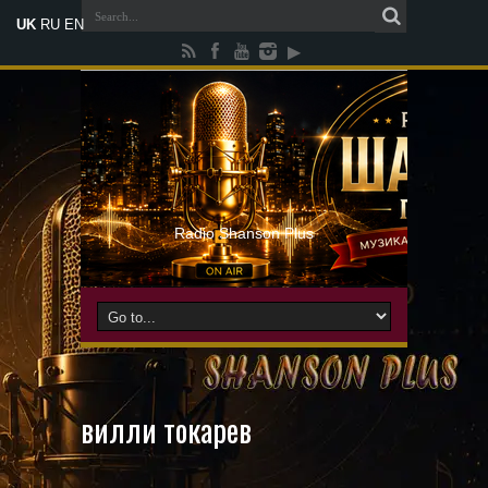
UK
RU
EN
Radio Shanson Plus
вилли токарев