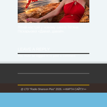
Літній настрій у новому синглі Тетяни
Піскарьової «Давай, давай».
LEAVE A REPLY
You must be
logged in
to post a comment.
@ LTD "Radio Shanson Plus" 2026.
<<КАРТА САЙТУ>>