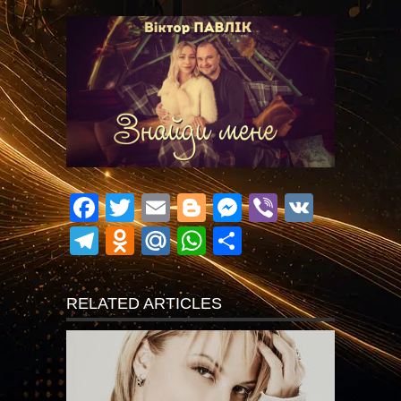
Facebook
Twitter
Email
Blogger
Messenger
Viber
VK
Telegram
Odnoklassniki
Mail.Ru
WhatsApp
Поділитися
RELATED ARTICLES