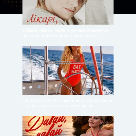
«Лікарі, лікарі» Марія Бурмака презентує
пісню до дня медичного працівника
OKSANA VOYAGE зізналася, яка шокуюча
історія надихнула її на нову пісню