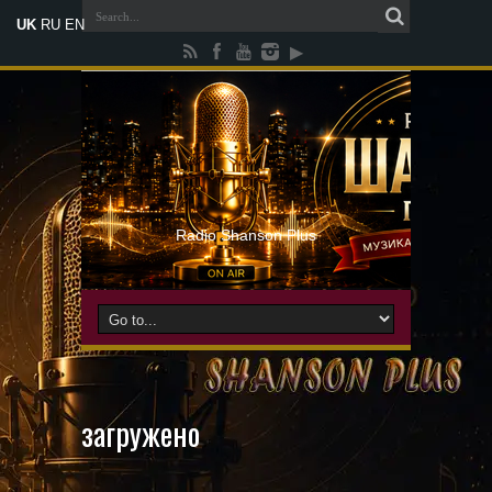
UK
RU
EN
Radio Shanson Plus
загружено