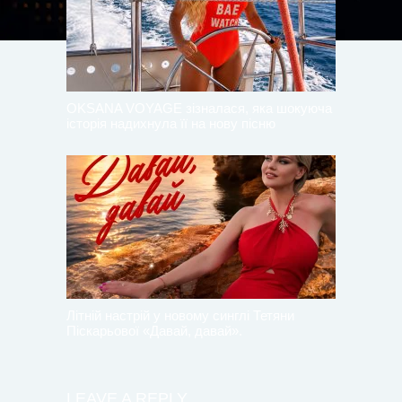
OKSANA VOYAGE зізналася, яка шокуюча
історія надихнула її на нову пісню
Літній настрій у новому синглі Тетяни
Піскарьової «Давай, давай».
LEAVE A REPLY