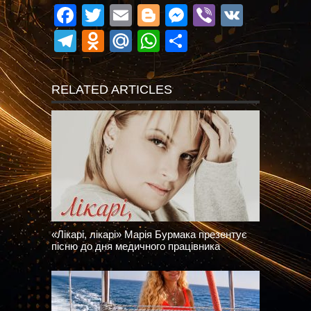
Facebook
Twitter
Email
Blogger
Messenger
Viber
VK
Telegram
Odnoklassniki
Mail.Ru
WhatsApp
Поділитися
RELATED ARTICLES
«Лікарі, лікарі» Марія Бурмака презентує
пісню до дня медичного працівника