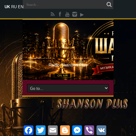
UK
RU
EN
Radio Shanson Plus
Facebook
Twitter
Email
Blogger
Messenger
Viber
VK