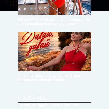
OKSANA VOYAGE зізналася, яка шокуюча
історія надихнула її на нову пісню
Літній настрій у новому синглі Тетяни
Піскарьової «Давай, давай».
LEAVE A REPLY
You must be
logged in
to post a comment.