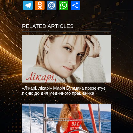
Telegram
Odnoklassniki
Mail.Ru
WhatsApp
Поділитися
RELATED ARTICLES
«Лікарі, лікарі» Марія Бурмака презентує
пісню до дня медичного працівника