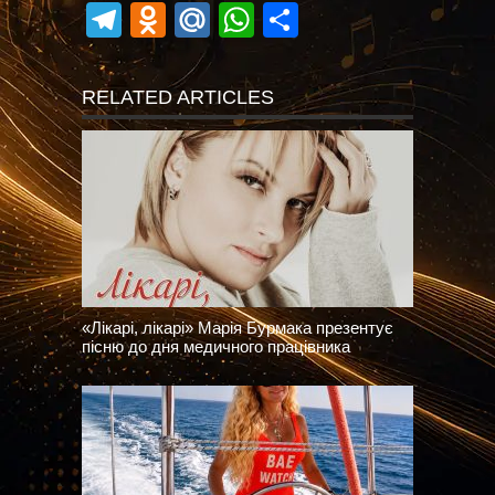
Telegram
Odnoklassniki
Mail.Ru
WhatsApp
Поділитися
RELATED ARTICLES
«Лікарі, лікарі» Марія Бурмака презентує
пісню до дня медичного працівника