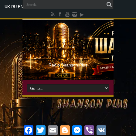
UK
RU
EN
Radio Shanson Plus
Facebook
Twitter
Email
Blogger
Messenger
Viber
VK