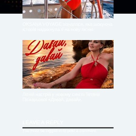
OKSANA VOYAGE зізналася, яка шокуюча
історія надихнула її на нову пісню
Літній настрій у новому синглі Тетяни
Піскарьової «Давай, давай».
LEAVE A REPLY
You must be
logged in
to post a comment.