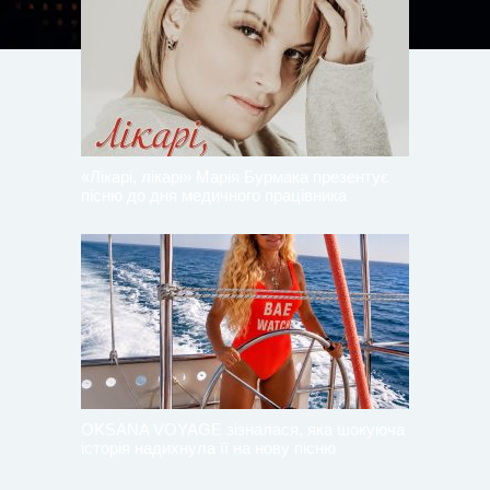
«Лікарі, лікарі» Марія Бурмака презентує
пісню до дня медичного працівника
OKSANA VOYAGE зізналася, яка шокуюча
історія надихнула її на нову пісню