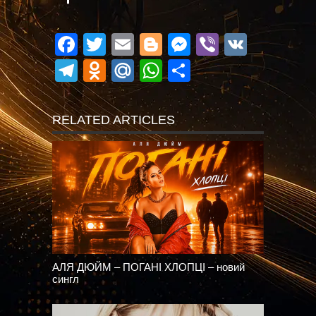
Facebook
Twitter
Email
Blogger
Messenger
Viber
VK
Telegram
Odnoklassniki
Mail.Ru
WhatsApp
Поділитися
RELATED ARTICLES
АЛЯ ДЮЙМ – ПОГАНІ ХЛОПЦІ – новий
сингл