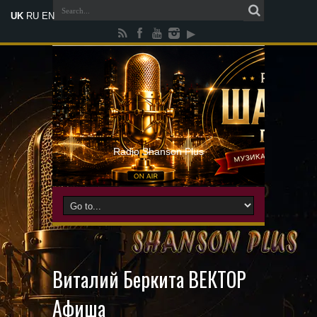
UK
RU
EN
Radio Shanson Plus
Виталий Беркита ВЕКТОР
Афиша