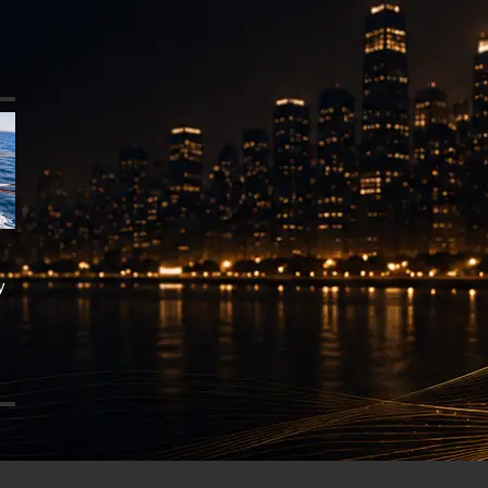
ися
у