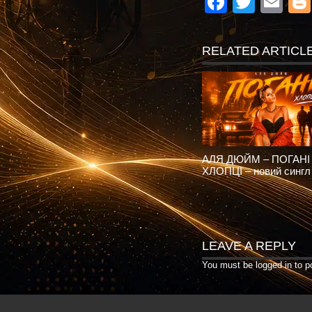
Facebo
Twitte
Em
RELATED ARTICL
АЛЯ ДЮЙМ – ПОГАНІ
ХЛОПЦІ – новий сингл
LEAVE A REPLY
You must be
logged in
to p