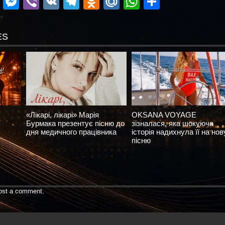
ok
r
ail
Blogger
Messenger
Viber
VK
Telegram
Odnoklassniki
Mail.Ru
WhatsApp
Поділит
ES
«Лікарі, лікарі» Марія
OKSANA VOYAGE
Бурмака презентує пісню до
зізналася, яка шокуюча
дня медичного працівника
історія надихнула її на нов
пісню
ost a comment.