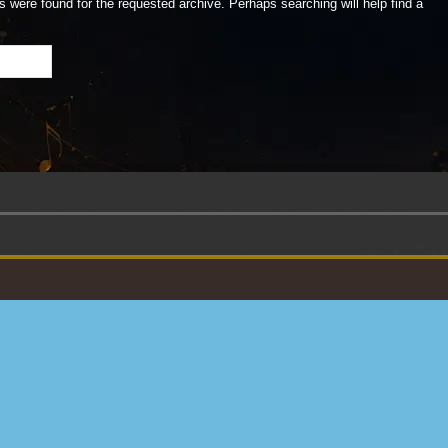
s were found for the requested archive. Perhaps searching will help find a