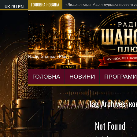
ГОЛОВНА НОВИНА
«Лікарі, лікарі» Марія Бурмака презенту
UK
RU
EN
Radio Shanson Plus
ГОЛОВНА
НОВИНИ
ПРОГРАМИ
Tag Archives:
ко
Not Found