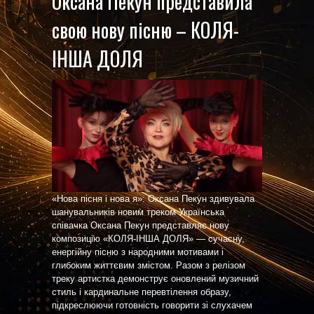
Оксана Пекун представила
свою нову пісню – КОЛЯ-
ІНША ДОЛЯ
«Нова пісня і нова я»: Оксана Пекун здивувала
шанувальників новим треком Українська
співачка Оксана Пекун представляє нову
композицію «КОЛЯ-ІНША ДОЛЯ» — сучасну,
енергійну пісню з народними мотивами і
глибоким життєвим змістом. Разом з релізом
треку артистка демонструє оновлений музичний
стиль і кардинальне перевтілення образу,
підкреслюючи готовність говорити зі слухачем