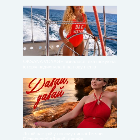
OKSANA VOYAGE зізналася, яка шокуюча
історія надихнула її на нову пісню
Літній настрій у новому синглі Тетяни
Піскарьової «Давай, давай».