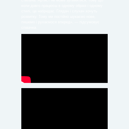
стильна. Артист не може зупинятися, тому що
коли довго працюєш в одному образі і одному
стилі, це набридає. Глядач і слухач хочуть
розвитку. Тому ми постійно шукаємо нове,
пишемо і рухаємося вперед», — підсумовує
співачка.