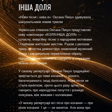
ІНША ДОЛЯ
«Нова пісня і нова я»: Оксана Пекун здивувала
шанувальників новим треком
Українська співачка Оксана Пекун представляє
нову композицію «КОЛЯ-ІНША ДОЛЯ» —
сучасну, енергійну пісню з народними мотивами
і глибоким життєвим змістом. Разом з релізом
треку артистка демонструє оновлений музичний
стиль і кардинальне перевтілення образу,
підкреслюючи готовність говорити зі слухачем
мовою сьогодення.
У своєму репертуарі Оксана Пекун традиційно
звертається до теми кохання — різного,
багатогранного, іноді болісного. Нова пісня не
стала винятком, проте цього разу артистка
говорить про нерозділені почуття і різницю
очікувань між жінками і чоловіками.
«У моєму репертуарі всі пісні про кохання — про
різне кохання. І ця — не виняток. Але вона про