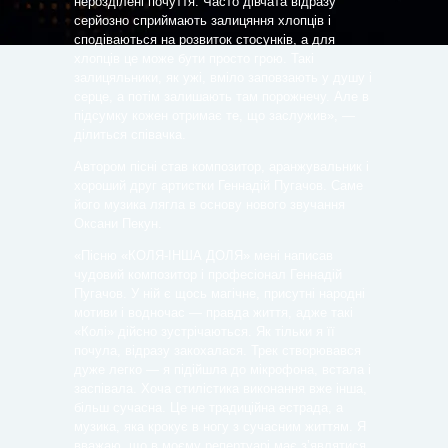
нерозділені почуття. Часто дівчата відразу
серйозно сприймають залицяння хлопців і
сподіваються на розвиток стосунків, а для
хлопців це може бути просто грою. Такі
залицяльники, як ужі, вміло заповзають у душу і
серце, а потім залишають там порожнечу. Але в
підсумку кожен отримає те, що заслужив», —
ділиться співачка.
Автором пісні став композитор, аранжувальник і
хороший друг артистки Геннадій Пугачов. Саме
його музика лягла в основу нового звучання
Оксани Пекун.
«Пісню «КОЛЯ-ІНША ДОЛЯ» мені написав
чудовий композитор і професіонал Геннадій
Пугачов. У ній є щось магічне, присутні народні
мотиви і водночас — правда життя, адже такі
«Колі» дійсно зустрічаються. Як тільки я її
почула, відразу закохалася. Трек створювався
дуже легко — я підійшла до мікрофона, встала і
заспівала. Хоча стилістика виконання вже інша,
більш сучасна. Це не традиційна естрада, а
музика, яка крокує в ногу з сучасним життям. Я
вважаю, що в моєму репертуарі має з’являтися