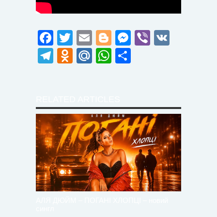
Facebook
Twitter
Email
Blogger
Messenger
Viber
VK
Telegram
Odnoklassniki
Mail.Ru
WhatsApp
Поділитися
RELATED ARTICLES
АЛЯ ДЮЙМ – ПОГАНІ ХЛОПЦІ – новий
сингл