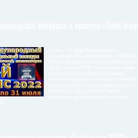
народного конкурса и проекта «Твой шан
31 мая — 18 эфир Международного
музыкального Конкурса и Проекта «ТВОЙ ША
2022» на Международном радио «Шансон Плюс
Эфир — ровно в 20:00 . Главные герои эфира:
Татьяна Баландина, Вячеслав Красивов,
Вячеслав Михалев, Елена Петренко, Маргарит
Никонорова. Если Вы автор, исполнитель или
композитор — мы ждем тебя! Дай нам
возможность рассказать о тебе и о твоем
не ...
народного конкурса «Твой шанс 2022»