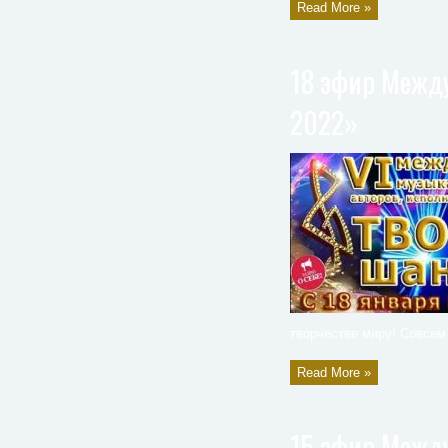
Read More »
18 эфир Между
2022»
творчестве миру! Совсем 
Read More »
15 эфир Между