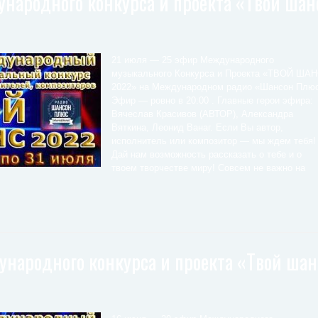
народного конкурса и проекта «Твой шан
21 июля — 25 эфир Международного
музыкального Конкурса и Проекта «ТВОЙ ША
2022» на Международном радио «Шансон Плюс
Эфир — ровно в 20:00 . Главные герои эфира:
Вячеслав Красивов (АВТОР), Александра
Вяткина, Леонид Ванаг. Если Вы автор,
исполнитель или композитор — мы ждем тебя!
Дай нам возможность рассказать о тебе и о
твоем творчестве миру! Совсем не важно на
народного конкурса и проекта «Твой шан