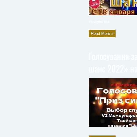
творчестве ...
Read More »
Голосування з
шанс 2022» н