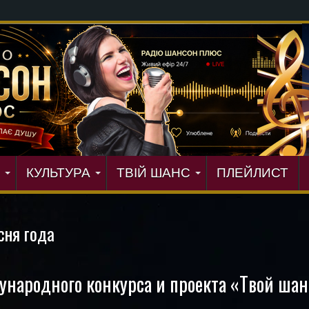
сторія надихнула її на нову п
КУЛЬТУРА
ТВІЙ ШАНС
ПЛЕЙЛИСТ
сня года
народного конкурса и проекта «Твой шан