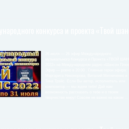
народного конкурса и проекта «Твой шан
26 июля — 26 эфир Международного
музыкального Конкурса и Проекта «ТВОЙ ША
2022» на Международном радио «Шансон Плюс
Эфир — ровно в 20:00 . Главные герои эфира:
Маргарита Никонорова, Виталий Митниченко и
Тина Трэйс. Если Вы автор, исполнитель или
композитор — мы ждем тебя! Дай нам
возможность рассказать о тебе и о твоем
творчестве миру! Совсем не важно на каком ...