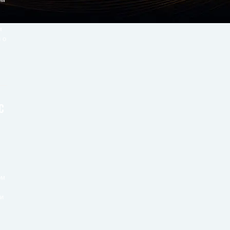
.
м
 о
с
ом
.
ли