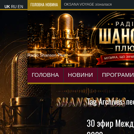
ГОЛОВНА НОВИНА
OKSANA VOYAGE зізналася, яка шокуюча і
UK
RU
EN
Radio Shanson Plus
ГОЛОВНА
НОВИНИ
ПРОГРАМИ
Tag Archives:
пе
30 эфир Между