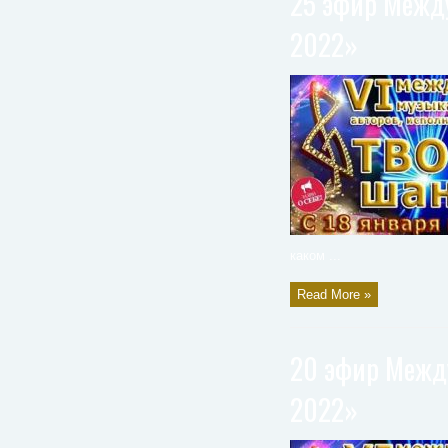
25 эфир Между
2022»
каком ...
Read More »
20 эфир Между
2022»