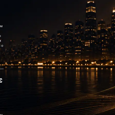
ом
.
ы
м
 о
с
ом