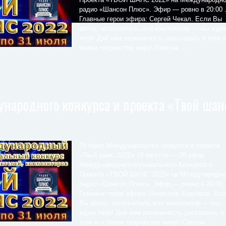
радио «Шансон Плюс». Эфир — ровно в 20:00 
Главные герои эфира: Сергей Чекал. Если Вы
автор, исполнитель или композитор — мы жде
тебя! Дай нам возможность рассказать о тебе и
твоем творчестве миру! Совсем ...
народного конкурса и проекта «Твой шан
28 эфир Международного конкурса и проекта
«Твой шанс 2022» 18 августа — 28 эфир
Международного музыкального Конкурса и
Проекта «ТВОЙ ШАНС 2022» на Международн
радио «Шансон Плюс». Эфир — ровно в 20:00 
Главные герои эфира: Вячеслав Красивов. Ес
Вы автор, исполнитель или композитор — мы
ждем тебя! Дай нам возможность рассказать о
тебе и о твоем творчестве миру! Совсем ...