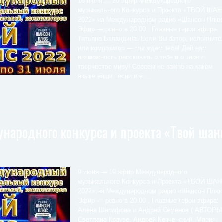
16 июня — 20 эфир Международного
музыкального Конкурса и Проекта «ТВОЙ ША
2022» на Международном радио «Шансон Плюс
Эфир — ровно в 20:00 . Главные герои эфира:
Татьяна Баландина. Если Вы автор, исполните
или композитор — мы ждем тебя! Дай нам
возможность рассказать о тебе и о твоем
творчестве миру! Совсем не важно на каком
языке ваши песни и в ...
народного конкурса и проекта «Твой шан
9 июня — 19 эфир Международного
музыкального Конкурса и Проекта «ТВОЙ ША
2022» на Международном радио «Шансон Плюс
Эфир — ровно в 20:00 . Главные герои эфира:
Алена Шарифова и Андрей Семенов ( АВТОРЫ
Светлана Краузе, Андрей Керченский, Мария