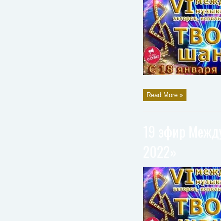
Read More »
19 эфир Между
2022»