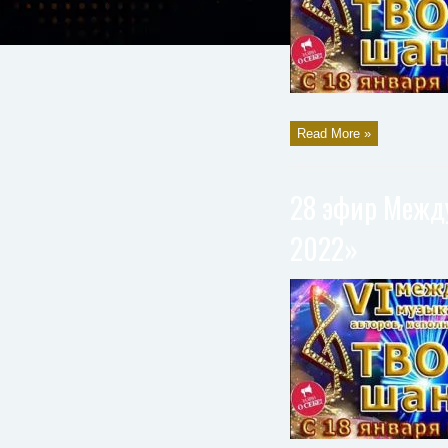
Read More »
28 эфир Между
2022»