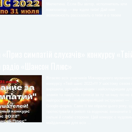
Милютина. Если Вы автор, исполнитель или
композитор — мы ждем тебя! Дай нам
возможность рассказать о тебе и о твоем
а «Приз симпатій слухачів» конкурсу «Тві
а радіо «Шансон Плюс»
Вітаємо всіх учасників Міжнародного музичног
конкурсу «Твій шанс 2022»!!! У шостому сезоні
вирішили, що найчеснішим і найскладнішим дл
зламів та накруток голосів за ту чи іншу пісню 
найпростіший і найзрозуміліший інструмент —
Google-форма. Саме її ми обрали цього року, 
протестувати в роботі та водночас визначити її
сильні й слабкі сторони. Цей конкурс є чудови
майданчиком для всіх ...