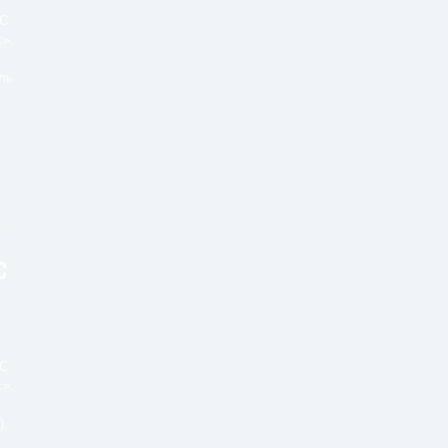
НС
».
ль
с
НС
».
),