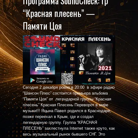
Программа SoundСheck: гр
“Красная плесень” —
Памяти Цоя
Сегодня 2 декабря ровно в 20:00 в эфире радио
“Шансон Плюс” состоится премьера альбома
“Памяти Цоя” от легендарной группы “Красная
плесень” Красная Плесень Переворот в мире
музыки!!! Яцына Павел родился в Краснодаре,
позже переехал в Крым, где и создал
легендарную группу. Группа “КРАСНАЯ
ПЛЕСЕНЬ” захлестнула Internet также круто, как
весь музыкальный рынок бывшего СНГ. Это