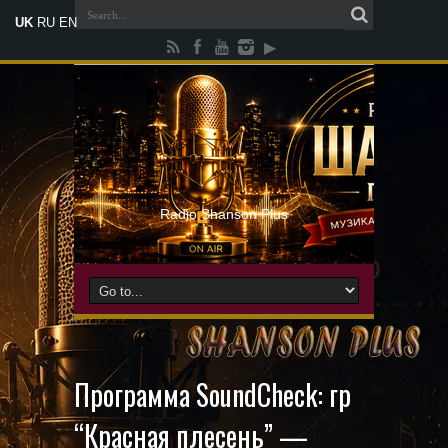
UK
RU
EN
Radio Shanson Plus
Программа SoundСheck: гр
“Красная плесень” —