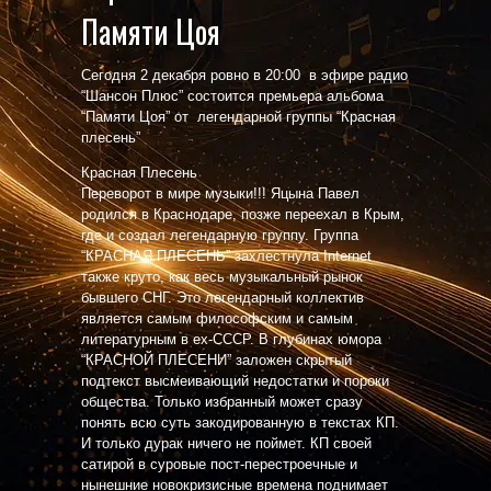
Памяти Цоя
Сегодня 2 декабря ровно в 20:00 в эфире радио
“Шансон Плюс” состоится премьера альбома
“Памяти Цоя” от легендарной группы “Красная
плесень”
Красная Плесень
Переворот в мире музыки!!! Яцына Павел
родился в Краснодаре, позже переехал в Крым,
где и создал легендарную группу. Группа
“КРАСНАЯ ПЛЕСЕНЬ” захлестнула Internet
также круто, как весь музыкальный рынок
бывшего СНГ. Это легендарный коллектив
является самым философским и самым
литературным в ex-СССР. В глубинах юмора
“КРАСНОЙ ПЛЕСЕНИ” заложен скрытый
подтекст высмеивающий недостатки и пороки
общества. Только избранный может сразу
понять всю суть закодированную в текстах КП.
И только дурак ничего не поймет. КП своей
сатирой в суровые пост-перестроечные и
нынешние новокризисные времена поднимает