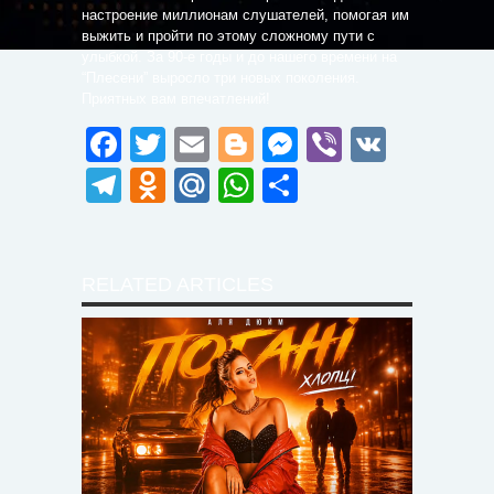
настроение миллионам слушателей, помогая им
выжить и пройти по этому сложному пути с
улыбкой. За 90-е годы и до нашего времени на
“Плесени” выросло три новых поколения.
Приятных вам впечатлений!
Facebook
Twitter
Email
Blogger
Messenger
Viber
VK
Telegram
Odnoklassniki
Mail.Ru
WhatsApp
Поділитися
RELATED ARTICLES