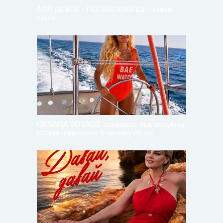
АЛЯ ДЮЙМ – ПОГАНІ ХЛОПЦІ – новий
сингл
OKSANA VOYAGE зізналася, яка шокуюча
історія надихнула її на нову пісню