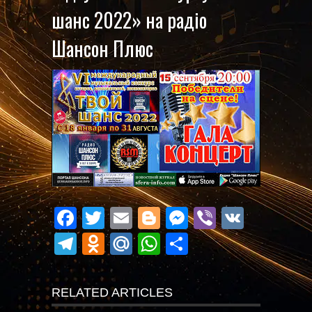
шанс 2022» на радіо
Шансон Плюс
Facebook
Twitter
Email
Blogger
Messenger
Viber
VK
Telegram
Odnoklassniki
Mail.Ru
WhatsApp
Поділитися
RELATED ARTICLES