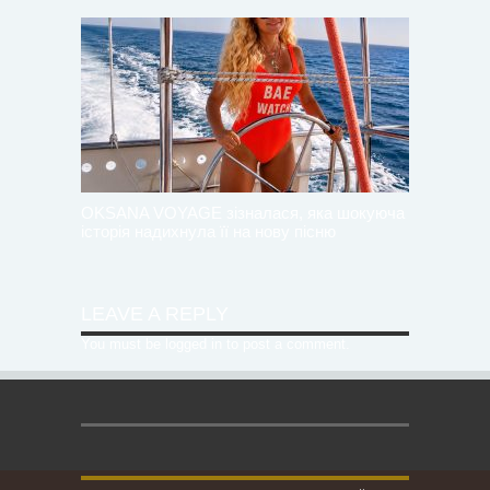
OKSANA VOYAGE зізналася, яка шокуюча
історія надихнула її на нову пісню
LEAVE A REPLY
You must be
logged in
to post a comment.