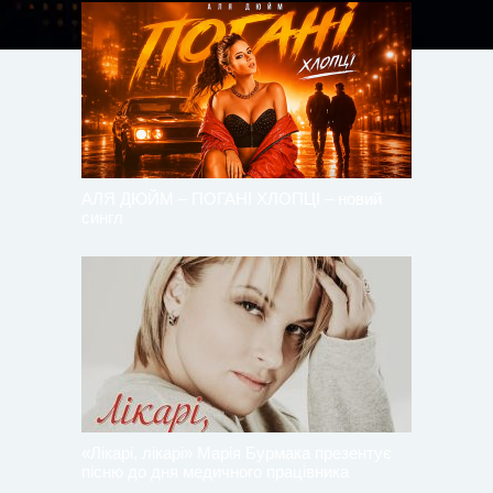
АЛЯ ДЮЙМ – ПОГАНІ ХЛОПЦІ – новий
сингл
«Лікарі, лікарі» Марія Бурмака презентує
пісню до дня медичного працівника