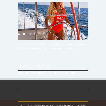
OKSANA VOYAGE зізналася, яка шокуюча
історія надихнула її на нову пісню
LEAVE A REPLY
You must be
logged in
to post a comment.
@ LTD "Radio Shanson Plus" 2026.
<<КАРТА САЙТУ>>