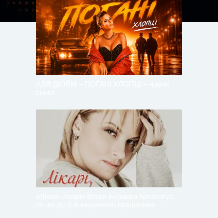
АЛЯ ДЮЙМ – ПОГАНІ ХЛОПЦІ – новий
сингл
«Лікарі, лікарі» Марія Бурмака презентує
пісню до дня медичного працівника