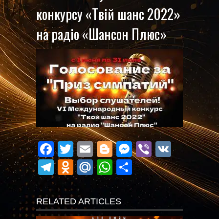
конкурсу «Твій шанс 2022»
на радіо «Шансон Плюс»
Facebook
Twitter
Email
Blogger
Messenger
Viber
VK
Telegram
Odnoklassniki
Mail.Ru
WhatsApp
Поділитися
RELATED ARTICLES