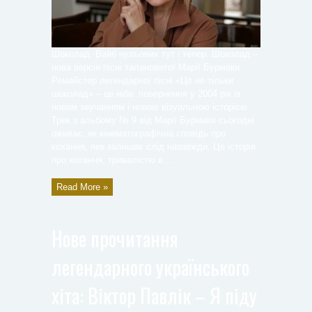
Шоколад. Вайб нульових тут і тепер. Шоколад –
нова версія пісні талановитої Марії Бурмаки
Ремайстер легендарної пісні «Це не тільки
шоколад» – це ніби повернення у 2004 рік із
новим звучанням і новою візуальною історією.
Трек з альбому № 9 від Марії Бурмаки сьогодні
оживає, як кінематографічна сповідь про
кохання, яке залишає слід назавжди. Це історія
про кохання, тривалістю в ...
Read More »
Нове прочитання
легендарного українського
хіта: Віктор Павлік – Я піду