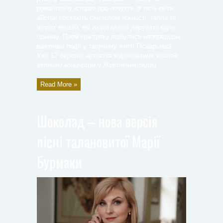
романтичну історію про почуття. У пісні квіти
айстри постають символом ніжності, тепла та
щирих емоцій, які люди здатні дарувати одне
одному. Прем’єра треку відбулася напередодні
важливої події у творчому житті Піскарьової.
Уже 17 березня артистка відзначатиме ювілей
великим концертом у Жовтневий палац ...
Read More »
Шоколад – нова версія
пісні талановитої Марії
Бурмаки