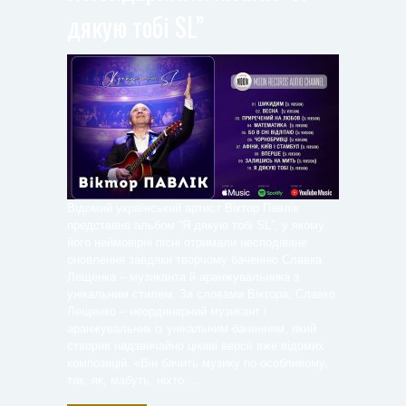
дякую тобі SL”
Відомий український артист Віктор Павлік
представив альбом “Я дякую тобі SL”, у якому
його неймовірні пісні отримали несподіване
оновлення завдяки творчому баченню Славка
Лещенка – музиканта й аранжувальника з
унікальним стилем. За словами Віктора, Славко
Лещенко – неординарний музикант і
аранжувальник із унікальним баченням, який
створив надзвичайно цікаві версії вже відомих
композицій. «Він бачить музику по-особливому,
так, як, мабуть, ніхто ...