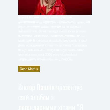
Ірина Білик — одна з найяскравіших і
найвпливовіших артисток української сцени, яка
десятиліттями задає тренди та не боїться
змінюватися. Вона завжди вміла бути різною:
чуттєвою, сміливою, експериментальною — і
саме цим підкорила мільйони слухачів. У свій
день народження співачка зробила подарунок
шанувальникам — випустила україномовну
версію свого хіта 2004 року «О любви»,
зворушливо зізнавшись їм у любові.
Read More »
Віктор Павлік презентує
свій альбом з
легендарними хітами “Я