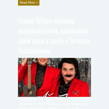
Read More »
Павло Зібров потішив
шанувальників запальною
прем’єрою у дуеті з Тетяною
Піскарьовою
Народний артист України Павло Зібров разом із
співачкою Тетяна Піскарьова представили нову
дуетну композицію «Айстри» — легку та