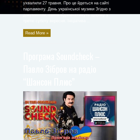
ухвалили 27 травня. Про це йдеться на сайті
парламенту. День української музики Згідно з
документом, свято відзначатимуть щороку у
третю суботу вересня. Ініціатива ...
Read More »
Програма Soundcheck –
Павло Зібров на радіо
“Шансон Плюс”