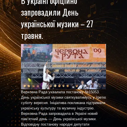
В Україні офіційно
запровадили День
української музики – 27
травня.
Верховна Рада ухвалила постанову №15053.
День української музики святкуватимуть у третю
суботу вересня. Ініціатива покликана підтримати
українську культуру та музичну індустрію.
Верховна Рада запровадила в Україні новий
пам’ятний день — День української музики.
Відповідну постанову народні депутати