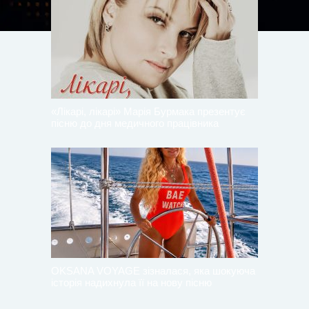
«Лікарі, лікарі» Марія Бурмака презентує
пісню до дня медичного працівника
OKSANA VOYAGE зізналася, яка шокуюча
історія надихнула її на нову пісню