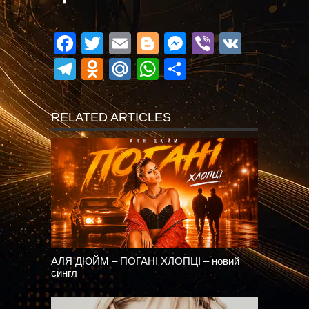
Facebook
Twitter
Email
Blogger
Messenger
Viber
VK
Telegram
Odnoklassniki
Mail.Ru
WhatsApp
Поділитися
RELATED ARTICLES
АЛЯ ДЮЙМ – ПОГАНІ ХЛОПЦІ – новий
сингл