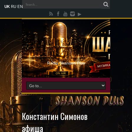
UK
RU
EN
Radio Shanson Plus
Константин Симонов
афиша