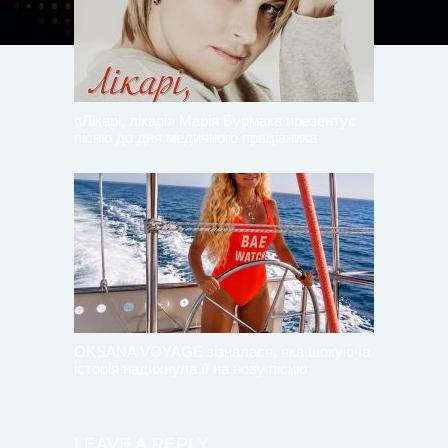
«Лікарі, лікарі» Марія Бурмака презентує
пісню до дня медичного працівника
OKSANA VOYAGE зізналася, яка шокуюча
історія надихнула її на нову пісню
LEAVE A REPLY