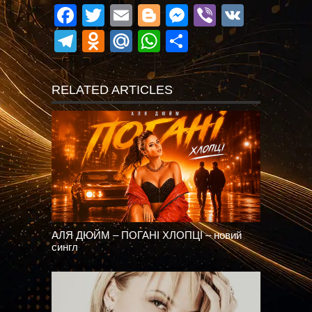
Facebook
Twitter
Email
Blogger
Messenger
Viber
VK
Telegram
Odnoklassniki
Mail.Ru
WhatsApp
Поділитися
RELATED ARTICLES
АЛЯ ДЮЙМ – ПОГАНІ ХЛОПЦІ – новий
сингл