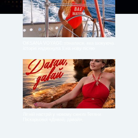
OKSANA VOYAGE зізналася, яка шокуюча
історія надихнула її на нову пісню
Літній настрій у новому синглі Тетяни
Піскарьової «Давай, давай».