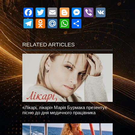
Facebook
Twitter
Email
Blogger
Messenger
Viber
VK
Telegram
Odnoklassniki
Mail.Ru
WhatsApp
Поділитися
RELATED ARTICLES
«Лікарі, лікарі» Марія Бурмака презентує
пісню до дня медичного працівника