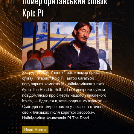
Помер британський співак
Кріс Рі
22 грудня 2025 У віці 74 років помер британський
співак і гітарист Кріс Рі, автор багатьох
популярних композицій, найвідомішою з яких
була The Road to Hell. «З неймовірним сумом
повідомляємо про смерть нашого улюбленого
Кріса, — йдеться в заяві родини музиканта. —
Сьогодні він мирно помер у лікарні в оточенні
своїх близьких після короткої хвороби».
Найвідоміша композиція Рі The Road ...
Read More »