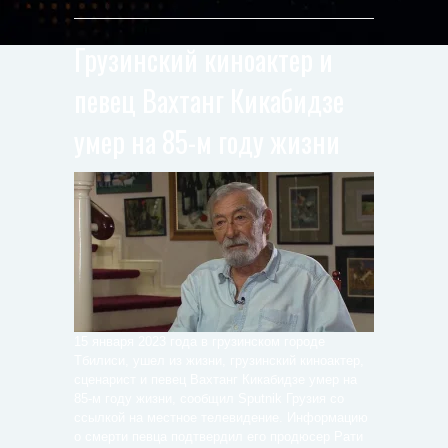
Грузинский киноактер и
певец Вахтанг Кикабидзе
умер на 85-м году жизни
15 января 2023 года в грузинском городе
Тбилиси, ушел из жизни, грузинский киноактер,
сценарист и певец Вахтанг Кикабидзе умер на
85-м году жизни, сообщил Sputnik Грузия со
ссылкой на местное телевидение. Информацию
о смерти певца подтвердил его продюсер Рати