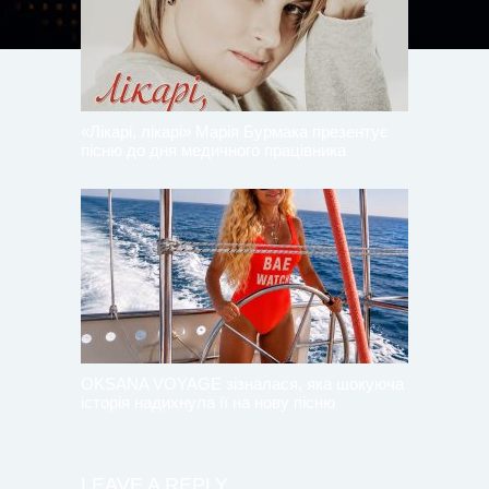
«Лікарі, лікарі» Марія Бурмака презентує
пісню до дня медичного працівника
OKSANA VOYAGE зізналася, яка шокуюча
історія надихнула її на нову пісню
LEAVE A REPLY