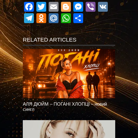
Facebook
Twitter
Email
Blogger
Messenger
Viber
VK
Telegram
Odnoklassniki
Mail.Ru
WhatsApp
Поділитися
RELATED ARTICLES
АЛЯ ДЮЙМ – ПОГАНІ ХЛОПЦІ – новий
сингл